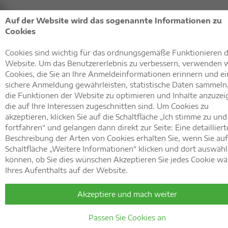
Auf der Website wird das sogenannte Informationen zu
Cookies
Cookies sind wichtig für das ordnungsgemäße Funktionieren 
Website. Um das Benutzererlebnis zu verbessern, verwenden 
Cookies, die Sie an Ihre Anmeldeinformationen erinnern und ei
sichere Anmeldung gewährleisten, statistische Daten sammeln
die Funktionen der Website zu optimieren und Inhalte anzuzei
die auf Ihre Interessen zugeschnitten sind. Um Cookies zu
akzeptieren, klicken Sie auf die Schaltfläche „Ich stimme zu und
fortfahren“ und gelangen dann direkt zur Seite: Eine detailliert
Startseite
»
Newsletter
»
Newsletter Anmeldung
Beschreibung der Arten von Cookies erhalten Sie, wenn Sie auf
Newsletter
Schaltfläche „Weitere Informationen“ klicken und dort auswäh
können, ob Sie dies wünschen Akzeptieren Sie jedes Cookie w
Ihres Aufenthalts auf der Website.
Anmeldung!
Akzeptiere und mach weiter
Jetzt zum Newsletter anmelden. Mit unserem Newslett
Passen Sie Cookies an