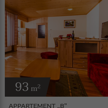
93
2
m
APPARTEMENT „B”