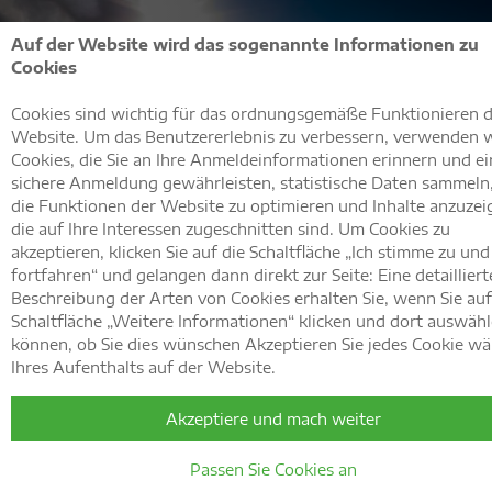
Auf der Website wird das sogenannte Informationen zu
Cookies
Eine
Cookies sind wichtig für das ordnungsgemäße Funktionieren 
atemberaubende
10%
Geräumige
Website. Um das Benutzererlebnis zu verbessern, verwenden 
Endlich wieder
Auffi
Cookies, die Sie an Ihre Anmeldeinformationen erinnern und ei
Landschaft
Frühbucherbonus
Unterkunft
sichere Anmeldung gewährleisten, statistische Daten sammeln
die Funktionen der Website zu optimieren und Inhalte anzuzei
die auf Ihre Interessen zugeschnitten sind. Um Cookies zu
Sommerurlaub!
auf'n Berg!
akzeptieren, klicken Sie auf die Schaltfläche „Ich stimme zu und
in der wunderschönen
nur bis 15. Juli!
für die ganze Familie
fortfahren“ und gelangen dann direkt zur Seite: Eine detailliert
Beschreibung der Arten von Cookies erhalten Sie, wenn Sie auf
Steiermark, Österreich
WEITER
WEITER
Schaltfläche „Weitere Informationen“ klicken und dort auswäh
WEITER
WEITER
können, ob Sie dies wünschen Akzeptieren Sie jedes Cookie w
Ihres Aufenthalts auf der Website.
WEITER
Akzeptiere und mach weiter
Passen Sie Cookies an